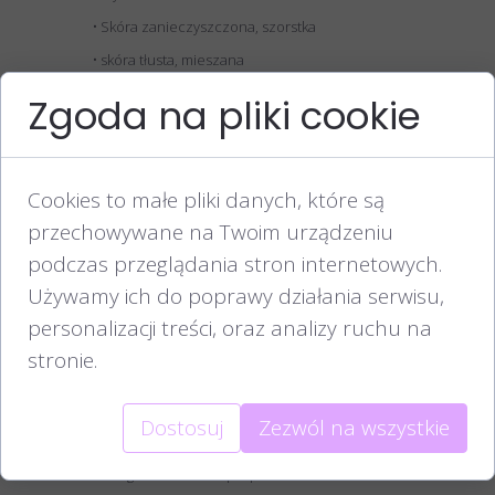
• Skóra zanieczyszczona, szorstka
• skóra tłusta, mieszana
• Rozszerzone pory
Zgoda na pliki cookie
• Nadmierne błyszczenie skóry
• Krosty, grudki, zaskórniki
Efekty działania kwasu Huminowego:
Cookies to małe pliki danych, które są
• Oczyszczenie skóry
przechowywane na Twoim urządzeniu
• Redukcja rozszerzonych porów
podczas przeglądania stron internetowych.
Używamy ich do poprawy działania serwisu,
• Poprawa kolorytu, wygładzenie skóry
personalizacji treści, oraz analizy ruchu na
• Zwiększenie nawilżenia skóry
stronie.
Przeciwwskazania do zabiegów z kwasem
Huminowym:
• Ciąża i laktacja
Dostosuj
Zezwól na wszystkie
• Aktywnie stany zapalne, infekcje
• Alergia na składniki preparatu