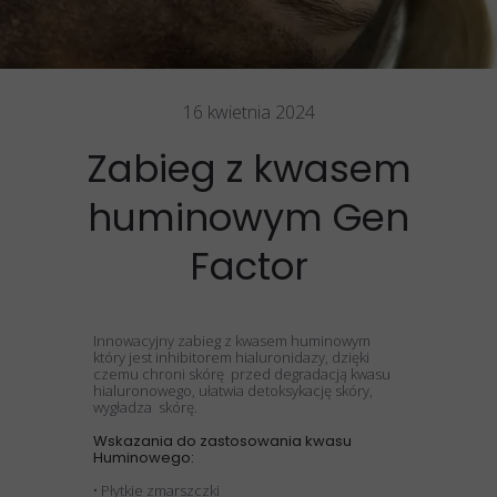
16 kwietnia 2024
Zabieg z kwasem
huminowym Gen
Factor
Innowacyjny zabieg z kwasem huminowym
który jest inhibitorem hialuronidazy, dzięki
czemu chroni skórę przed degradacją kwasu
hialuronowego, ułatwia detoksykację skóry,
wygładza skórę.
Wskazania do zastosowania kwasu
Huminowego:
• Płytkie zmarszczki